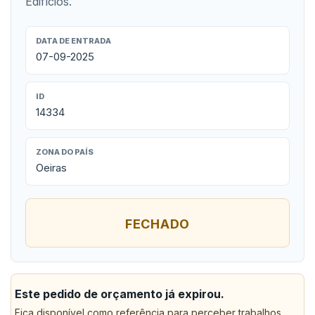
Edifícios.
DATA DE ENTRADA
07-09-2025
ID
14334
ZONA DO PAÍS
Oeiras
FECHADO
Este pedido de orçamento já expirou.
Fica disponível como referência para perceber trabalhos