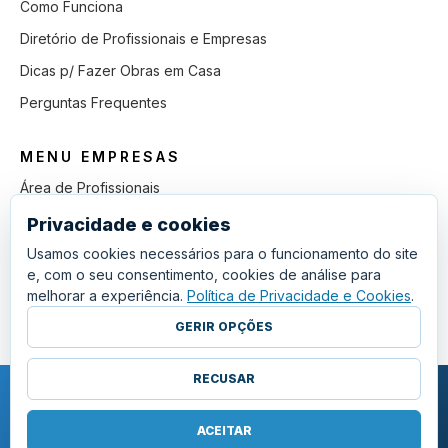
Como Funciona
Diretório de Profissionais e Empresas
Dicas p/ Fazer Obras em Casa
Perguntas Frequentes
MENU EMPRESAS
Área de Profissionais
Como Funciona
Privacidade e cookies
Lista de Pedidos em Aberto
Usamos cookies necessários para o funcionamento do site
e, com o seu consentimento, cookies de análise para
Como Ganhar mais Obras
melhorar a experiência.
Política de Privacidade e Cookies
.
Perguntas Frequentes
GERIR OPÇÕES
RECUSAR
COPYRIGHT © 2011 - 2026 SGSI. TODOS OS DIREITOS RESERVADOS.
POLÍTICA DE PRIVACIDADE E COOKIES
ACEITAR
·