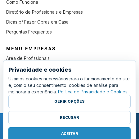
Como Funciona
Diretório de Profissionais e Empresas
Dicas p/ Fazer Obras em Casa
Perguntas Frequentes
MENU EMPRESAS
Área de Profissionais
Como Funciona
Privacidade e cookies
Lista de Pedidos em Aberto
Usamos cookies necessários para o funcionamento do site
e, com o seu consentimento, cookies de análise para
Como Ganhar mais Obras
melhorar a experiência.
Política de Privacidade e Cookies
.
Perguntas Frequentes
GERIR OPÇÕES
RECUSAR
COPYRIGHT © 2011 - 2026 SGSI. TODOS OS DIREITOS RESERVADOS.
POLÍTICA DE PRIVACIDADE E COOKIES
ACEITAR
·