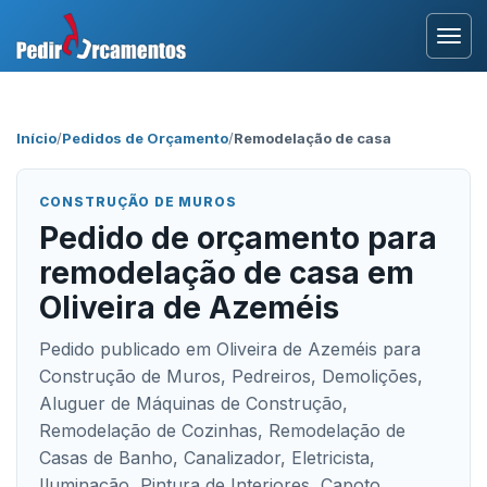
Entrar
Início
/
Pedidos de Orçamento
/
Remodelação de casa
Área Profissional
CONSTRUÇÃO DE MUROS
Como Funciona?
Pedido de orçamento para
remodelação de casa em
Testemunhos
Oliveira de Azeméis
Pedido publicado em Oliveira de Azeméis para
Construção de Muros, Pedreiros, Demolições,
Aluguer de Máquinas de Construção,
Remodelação de Cozinhas, Remodelação de
Casas de Banho, Canalizador, Eletricista,
Iluminação, Pintura de Interiores, Capoto,