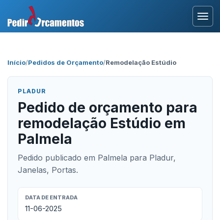
Entrar
Início
/
Pedidos de Orçamento
/
Remodelação Estúdio
Área Profissional
PLADUR
Como Funciona?
Pedido de orçamento para
remodelação Estúdio em
Testemunhos
Palmela
Pedido publicado em Palmela para Pladur,
Janelas, Portas.
DATA DE ENTRADA
11-06-2025