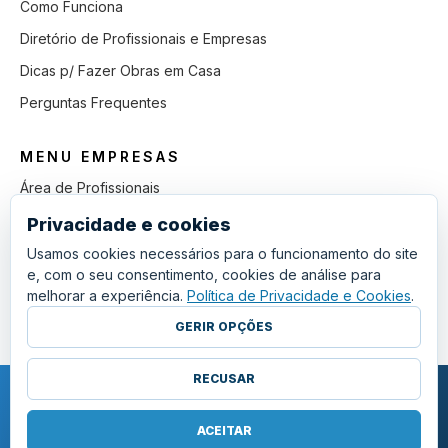
Como Funciona
Diretório de Profissionais e Empresas
Dicas p/ Fazer Obras em Casa
Perguntas Frequentes
MENU EMPRESAS
Área de Profissionais
Como Funciona
Privacidade e cookies
Lista de Pedidos em Aberto
Usamos cookies necessários para o funcionamento do site
e, com o seu consentimento, cookies de análise para
Como Ganhar mais Obras
melhorar a experiência.
Política de Privacidade e Cookies
.
Perguntas Frequentes
GERIR OPÇÕES
RECUSAR
COPYRIGHT © 2011 - 2026 SGSI. TODOS OS DIREITOS RESERVADOS.
POLÍTICA DE PRIVACIDADE E COOKIES
ACEITAR
·