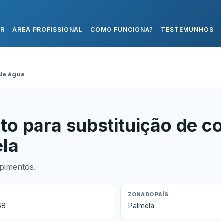
AR
ÁREA PROFISSIONAL
COMO FUNCIONA?
TESTEMUNHOS
ade água
o para substituição de c
la
pimentos.
ZONA DO PAÍS
68
Palmela