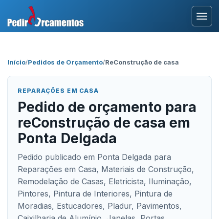
Entrar
Início
/
Pedidos de Orçamento
/
ReConstrução de casa
Área Profissional
REPARAÇÕES EM CASA
Como Funciona?
Pedido de orçamento para
reConstrução de casa em
Testemunhos
Ponta Delgada
Pedido publicado em Ponta Delgada para
Reparações em Casa, Materiais de Construção,
Remodelação de Casas, Eletricista, Iluminação,
Pintores, Pintura de Interiores, Pintura de
Moradias, Estucadores, Pladur, Pavimentos,
Caixilharia de Alumínio, Janelas, Portas,