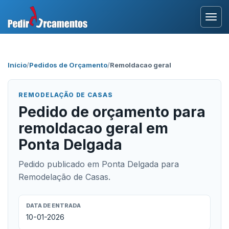
Entrar
Início
/
Pedidos de Orçamento
/
Remoldacao geral
Área Profissional
REMODELAÇÃO DE CASAS
Como Funciona?
Pedido de orçamento para
remoldacao geral em
Testemunhos
Ponta Delgada
Pedido publicado em Ponta Delgada para
Remodelação de Casas.
DATA DE ENTRADA
10-01-2026