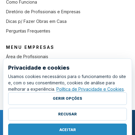
Como Funciona
Diretório de Profissionais e Empresas
Dicas p/ Fazer Obras em Casa
Perguntas Frequentes
MENU EMPRESAS
Área de Profissionais
Como Funciona
Privacidade e cookies
Lista de Pedidos em Aberto
Usamos cookies necessários para o funcionamento do site
e, com o seu consentimento, cookies de análise para
Como Ganhar mais Obras
melhorar a experiência.
Política de Privacidade e Cookies
.
Perguntas Frequentes
GERIR OPÇÕES
RECUSAR
COPYRIGHT © 2011 - 2026 SGSI. TODOS OS DIREITOS RESERVADOS.
POLÍTICA DE PRIVACIDADE E COOKIES
ACEITAR
·