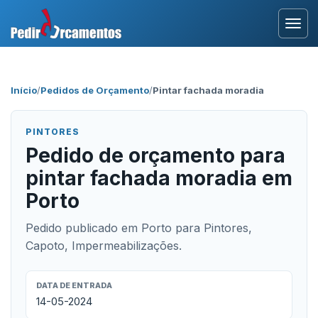
Entrar
Início
/
Pedidos de Orçamento
/
Pintar fachada moradia
Área Profissional
PINTORES
Como Funciona?
Pedido de orçamento para
pintar fachada moradia em
Testemunhos
Porto
Pedido publicado em Porto para Pintores,
Capoto, Impermeabilizações.
DATA DE ENTRADA
14-05-2024