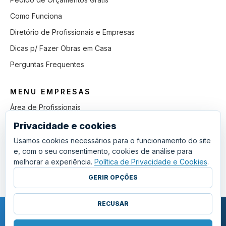
Como Funciona
Diretório de Profissionais e Empresas
Dicas p/ Fazer Obras em Casa
Perguntas Frequentes
MENU EMPRESAS
Área de Profissionais
Como Funciona
Privacidade e cookies
Lista de Pedidos em Aberto
Usamos cookies necessários para o funcionamento do site
e, com o seu consentimento, cookies de análise para
Como Ganhar mais Obras
melhorar a experiência.
Política de Privacidade e Cookies
.
Perguntas Frequentes
GERIR OPÇÕES
RECUSAR
COPYRIGHT © 2011 - 2026 SGSI. TODOS OS DIREITOS RESERVADOS.