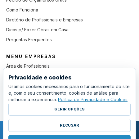
Como Funciona
Diretório de Profissionais e Empresas
Dicas p/ Fazer Obras em Casa
Perguntas Frequentes
MENU EMPRESAS
Área de Profissionais
Como Funciona
Privacidade e cookies
Lista de Pedidos em Aberto
Usamos cookies necessários para o funcionamento do site
e, com o seu consentimento, cookies de análise para
Como Ganhar mais Obras
melhorar a experiência.
Política de Privacidade e Cookies
.
Perguntas Frequentes
GERIR OPÇÕES
RECUSAR
COPYRIGHT © 2011 - 2026 SGSI. TODOS OS DIREITOS RESERVADOS.