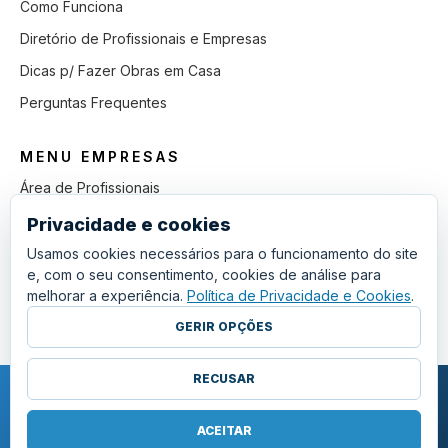
Como Funciona
Diretório de Profissionais e Empresas
Dicas p/ Fazer Obras em Casa
Perguntas Frequentes
MENU EMPRESAS
Área de Profissionais
Como Funciona
Privacidade e cookies
Lista de Pedidos em Aberto
Usamos cookies necessários para o funcionamento do site
e, com o seu consentimento, cookies de análise para
Como Ganhar mais Obras
melhorar a experiência.
Política de Privacidade e Cookies
.
Perguntas Frequentes
GERIR OPÇÕES
RECUSAR
COPYRIGHT © 2011 - 2026 SGSI. TODOS OS DIREITOS RESERVADOS.
POLÍTICA DE PRIVACIDADE E COOKIES
ACEITAR
·