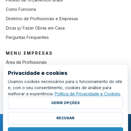
Como Funciona
Diretório de Profissionais e Empresas
Dicas p/ Fazer Obras em Casa
Perguntas Frequentes
MENU EMPRESAS
Área de Profissionais
Como Funciona
Privacidade e cookies
Lista de Pedidos em Aberto
Usamos cookies necessários para o funcionamento do site
e, com o seu consentimento, cookies de análise para
Como Ganhar mais Obras
melhorar a experiência.
Política de Privacidade e Cookies
.
Perguntas Frequentes
GERIR OPÇÕES
RECUSAR
COPYRIGHT © 2011 - 2026 SGSI. TODOS OS DIREITOS RESERVADOS.