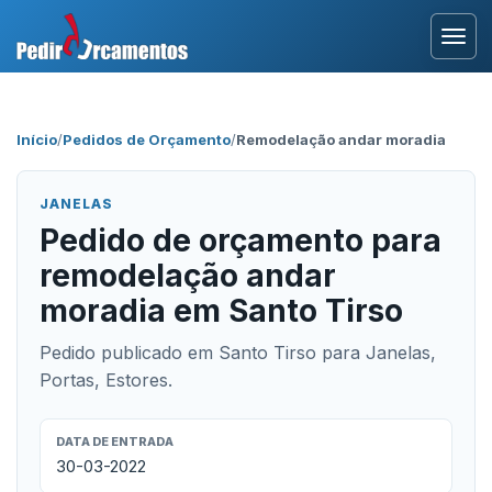
Entrar
Início
/
Pedidos de Orçamento
/
Remodelação andar moradia
Área Profissional
JANELAS
Como Funciona?
Pedido de orçamento para
remodelação andar
Testemunhos
moradia em Santo Tirso
Pedido publicado em Santo Tirso para Janelas,
Portas, Estores.
DATA DE ENTRADA
30-03-2022