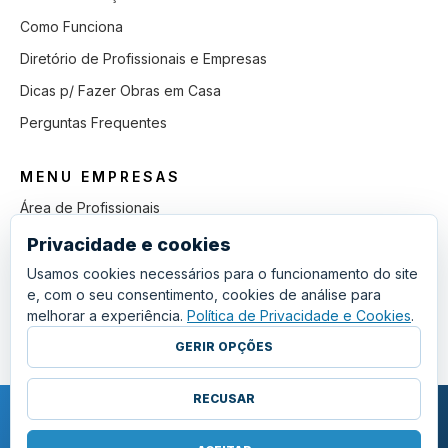
Como Funciona
Diretório de Profissionais e Empresas
Dicas p/ Fazer Obras em Casa
Perguntas Frequentes
MENU EMPRESAS
Área de Profissionais
Como Funciona
Privacidade e cookies
Lista de Pedidos em Aberto
Usamos cookies necessários para o funcionamento do site
e, com o seu consentimento, cookies de análise para
Como Ganhar mais Obras
melhorar a experiência.
Política de Privacidade e Cookies
.
Perguntas Frequentes
GERIR OPÇÕES
RECUSAR
COPYRIGHT © 2011 - 2026 SGSI. TODOS OS DIREITOS RESERVADOS.