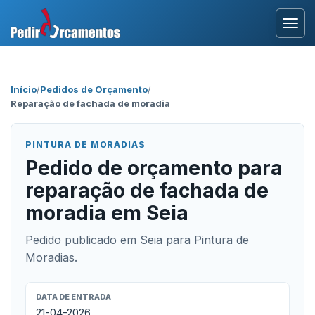
Entrar
Início
/
Pedidos de Orçamento
/
Reparação de fachada de moradia
Área Profissional
Como Funciona?
PINTURA DE MORADIAS
Pedido de orçamento para
Testemunhos
reparação de fachada de
moradia em Seia
Pedido publicado em Seia para Pintura de
Moradias.
DATA DE ENTRADA
21-04-2026