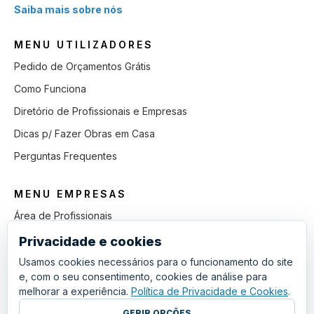
Saiba mais sobre nós
MENU UTILIZADORES
Pedido de Orçamentos Grátis
Como Funciona
Diretório de Profissionais e Empresas
Dicas p/ Fazer Obras em Casa
Perguntas Frequentes
MENU EMPRESAS
Área de Profissionais
Como Funciona
Privacidade e cookies
Lista de Pedidos em Aberto
Usamos cookies necessários para o funcionamento do site
e, com o seu consentimento, cookies de análise para
Como Ganhar mais Obras
melhorar a experiência.
Política de Privacidade e Cookies
.
Perguntas Frequentes
GERIR OPÇÕES