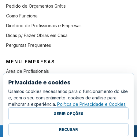
Pedido de Orçamentos Grátis
Como Funciona
Diretório de Profissionais e Empresas
Dicas p/ Fazer Obras em Casa
Perguntas Frequentes
MENU EMPRESAS
Área de Profissionais
Como Funciona
Privacidade e cookies
Lista de Pedidos em Aberto
Usamos cookies necessários para o funcionamento do site
e, com o seu consentimento, cookies de análise para
Como Ganhar mais Obras
melhorar a experiência.
Política de Privacidade e Cookies
.
Perguntas Frequentes
GERIR OPÇÕES
RECUSAR
COPYRIGHT © 2011 - 2026 SGSI. TODOS OS DIREITOS RESERVADOS.