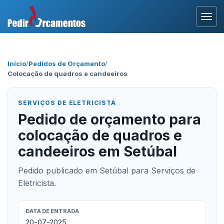
Entrar
Início
/
Pedidos de Orçamento
/
Colocação de quadros e candeeiros
Área Profissional
Como Funciona?
SERVIÇOS DE ELETRICISTA
Pedido de orçamento para
Testemunhos
colocação de quadros e
candeeiros em Setúbal
Pedido publicado em Setúbal para Serviços de
Eletricista.
DATA DE ENTRADA
20-07-2025