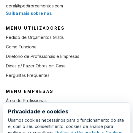
geral@pedirorcamentos.com
Saiba mais sobre nós
MENU UTILIZADORES
Pedido de Orçamentos Grátis
Como Funciona
Diretório de Profissionais e Empresas
Dicas p/ Fazer Obras em Casa
Perguntas Frequentes
MENU EMPRESAS
Área de Profissionais
Como Funciona
Privacidade e cookies
Lista de Pedidos em Aberto
Usamos cookies necessários para o funcionamento do site
e, com o seu consentimento, cookies de análise para
Como Ganhar mais Obras
melhorar a experiência.
Política de Privacidade e Cookies
.