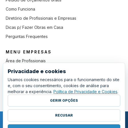
Como Funciona
Diretório de Profissionais e Empresas
Dicas p/ Fazer Obras em Casa
Perguntas Frequentes
MENU EMPRESAS
Área de Profissionais
Como Funciona
Privacidade e cookies
Lista de Pedidos em Aberto
Usamos cookies necessários para o funcionamento do site
e, com o seu consentimento, cookies de análise para
Como Ganhar mais Obras
melhorar a experiência.
Política de Privacidade e Cookies
.
Perguntas Frequentes
GERIR OPÇÕES
RECUSAR
COPYRIGHT © 2011 - 2026 SGSI. TODOS OS DIREITOS RESERVADOS.