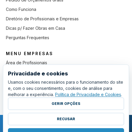
Como Funciona
Diretório de Profissionais e Empresas
Dicas p/ Fazer Obras em Casa
Perguntas Frequentes
MENU EMPRESAS
Área de Profissionais
Como Funciona
Privacidade e cookies
Lista de Pedidos em Aberto
Usamos cookies necessários para o funcionamento do site
e, com o seu consentimento, cookies de análise para
Como Ganhar mais Obras
melhorar a experiência.
Política de Privacidade e Cookies
.
Perguntas Frequentes
GERIR OPÇÕES
RECUSAR
COPYRIGHT © 2011 - 2026 SGSI. TODOS OS DIREITOS RESERVADOS.