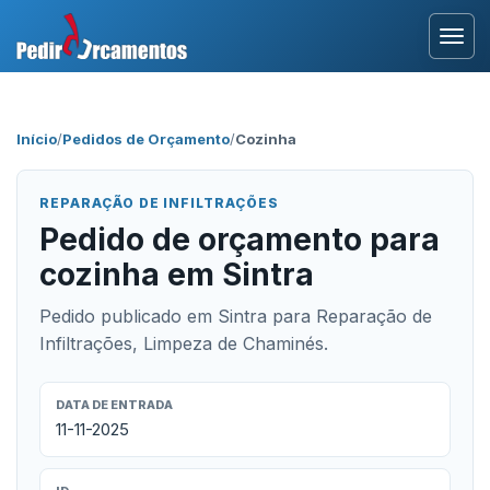
Entrar
Início
/
Pedidos de Orçamento
/
Cozinha
Área Profissional
REPARAÇÃO DE INFILTRAÇÕES
Como Funciona?
Pedido de orçamento para
cozinha em Sintra
Testemunhos
Pedido publicado em Sintra para Reparação de
Infiltrações, Limpeza de Chaminés.
DATA DE ENTRADA
11-11-2025