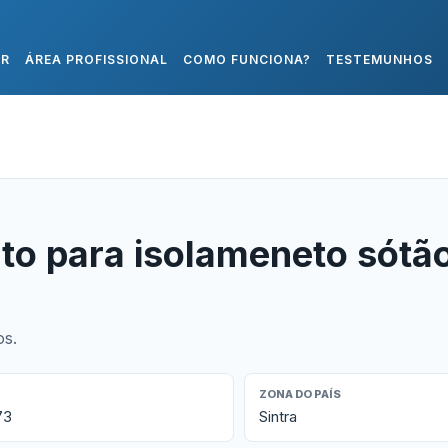
AR
ÁREA PROFISSIONAL
COMO FUNCIONA?
TESTEMUNHOS
to para isolameneto sótã
os.
ZONA DO PAÍS
73
Sintra