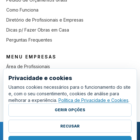
Como Funciona
Diretório de Profissionais e Empresas
Dicas p/ Fazer Obras em Casa
Perguntas Frequentes
MENU EMPRESAS
Área de Profissionais
Como Funciona
Privacidade e cookies
Lista de Pedidos em Aberto
Usamos cookies necessários para o funcionamento do site
e, com o seu consentimento, cookies de análise para
Como Ganhar mais Obras
melhorar a experiência.
Política de Privacidade e Cookies
.
Perguntas Frequentes
GERIR OPÇÕES
RECUSAR
COPYRIGHT © 2011 - 2026 SGSI. TODOS OS DIREITOS RESERVADOS.