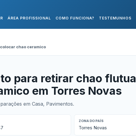
AR
ÁREA PROFISSIONAL
COMO FUNCIONA?
TESTEMUNHOS
e colocar chao ceramico
o para retirar chao flutu
ramico em Torres Novas
eparações em Casa, Pavimentos.
ZONA DO PAÍS
47
Torres Novas