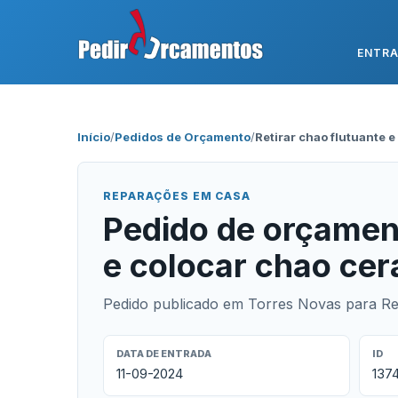
ENTR
Início
/
Pedidos de Orçamento
/
Retirar chao flutuante 
REPARAÇÕES EM CASA
Pedido de orçament
e colocar chao ce
Pedido publicado em Torres Novas para R
DATA DE ENTRADA
ID
11-09-2024
137