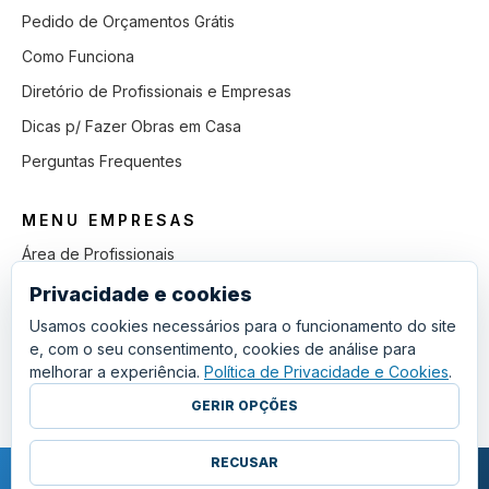
Pedido de Orçamentos Grátis
Como Funciona
Diretório de Profissionais e Empresas
Dicas p/ Fazer Obras em Casa
Perguntas Frequentes
MENU EMPRESAS
Área de Profissionais
Como Funciona
Privacidade e cookies
Lista de Pedidos em Aberto
Usamos cookies necessários para o funcionamento do site
e, com o seu consentimento, cookies de análise para
Como Ganhar mais Obras
melhorar a experiência.
Política de Privacidade e Cookies
.
Perguntas Frequentes
GERIR OPÇÕES
RECUSAR
COPYRIGHT © 2011 - 2026 SGSI. TODOS OS DIREITOS RESERVADOS.