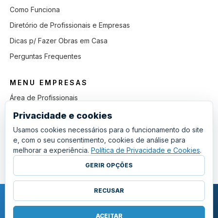
Como Funciona
Diretório de Profissionais e Empresas
Dicas p/ Fazer Obras em Casa
Perguntas Frequentes
MENU EMPRESAS
Área de Profissionais
Como Funciona
Privacidade e cookies
Lista de Pedidos em Aberto
Usamos cookies necessários para o funcionamento do site
e, com o seu consentimento, cookies de análise para
Como Ganhar mais Obras
melhorar a experiência.
Política de Privacidade e Cookies
.
Perguntas Frequentes
GERIR OPÇÕES
RECUSAR
COPYRIGHT © 2011 - 2026 SGSI. TODOS OS DIREITOS RESERVADOS.
POLÍTICA DE PRIVACIDADE E COOKIES
ACEITAR
·