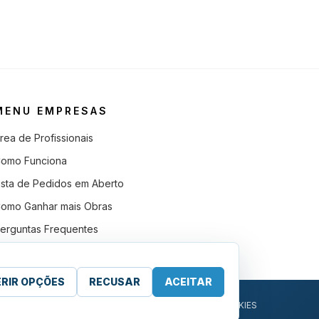
MENU EMPRESAS
rea de Profissionais
omo Funciona
ista de Pedidos em Aberto
omo Ganhar mais Obras
erguntas Frequentes
ERIR OPÇÕES
RECUSAR
ACEITAR
DE E COOKIES
·
TERMOS E CONDIÇÕES GERAIS
·
GERIR COOKIES