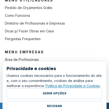
MENU UTILIZADORES
Pedido de Orçamentos Grátis
Como Funciona
Diretório de Profissionais e Empresas
Dicas p/ Fazer Obras em Casa
Perguntas Frequentes
MENU EMPRESAS
Área de Profissionais
Como Funciona
Privacidade e cookies
Lista de Pedidos em Aberto
Usamos cookies necessários para o funcionamento do site
e, com o seu consentimento, cookies de análise para
Como Ganhar mais Obras
melhorar a experiência.
Política de Privacidade e Cookies
.
Perguntas Frequentes
GERIR OPÇÕES
RECUSAR