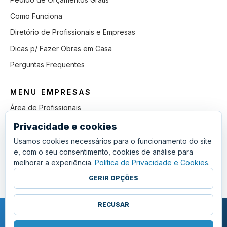
Como Funciona
Diretório de Profissionais e Empresas
Dicas p/ Fazer Obras em Casa
Perguntas Frequentes
MENU EMPRESAS
Área de Profissionais
Como Funciona
Privacidade e cookies
Lista de Pedidos em Aberto
Usamos cookies necessários para o funcionamento do site
e, com o seu consentimento, cookies de análise para
Como Ganhar mais Obras
melhorar a experiência.
Política de Privacidade e Cookies
.
Perguntas Frequentes
GERIR OPÇÕES
RECUSAR
COPYRIGHT © 2011 - 2026 SGSI. TODOS OS DIREITOS RESERVADOS.