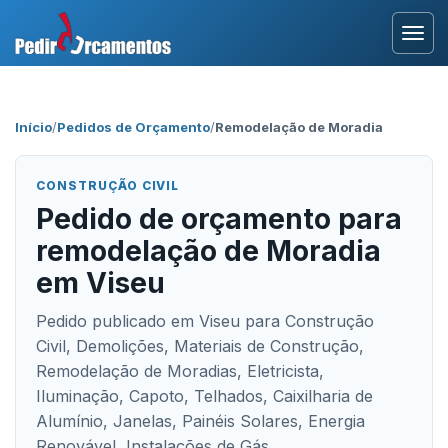
Entrar
Início
/
Pedidos de Orçamento
/
Remodelação de Moradia
Área Profissional
CONSTRUÇÃO CIVIL
Como Funciona?
Pedido de orçamento para
remodelação de Moradia
Testemunhos
em Viseu
Pedido publicado em Viseu para Construção
Civil, Demolições, Materiais de Construção,
Remodelação de Moradias, Eletricista,
Iluminação, Capoto, Telhados, Caixilharia de
Alumínio, Janelas, Painéis Solares, Energia
Renovável, Instalações de Gás.