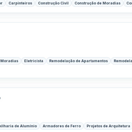
or
Carpinteiros
Construção Civil
Construção de Moradias
Co
 Moradias
Eletricista
Remodelação de Apartamentos
Remodela
o
xilharia de Alumínio
Armadores de Ferro
Projetos de Arquitetura