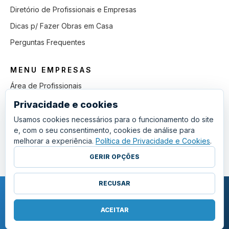
Diretório de Profissionais e Empresas
Dicas p/ Fazer Obras em Casa
Perguntas Frequentes
MENU EMPRESAS
Área de Profissionais
Como Funciona
Privacidade e cookies
Lista de Pedidos em Aberto
Usamos cookies necessários para o funcionamento do site
e, com o seu consentimento, cookies de análise para
Como Ganhar mais Obras
melhorar a experiência.
Política de Privacidade e Cookies
.
Perguntas Frequentes
GERIR OPÇÕES
RECUSAR
COPYRIGHT © 2011 - 2026 SGSI. TODOS OS DIREITOS RESERVADOS.
POLÍTICA DE PRIVACIDADE E COOKIES
ACEITAR
·
TERMOS E CONDIÇÕES GERAIS
·
GERIR COOKIES