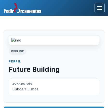
Entrar
Área Profissional
Como Funciona?
OFFLINE
Testemunhos
PERFIL
Future Building
ZONA DO PAÍS
Lisboa » Lisboa