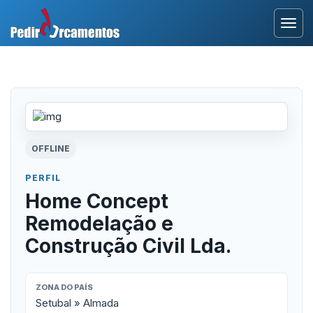
Entrar
Área Profissional
Como Funciona?
OFFLINE
Testemunhos
PERFIL
Home Concept
Remodelação e
Construção Civil Lda.
ZONA DO PAÍS
Setubal » Almada