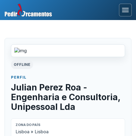
Entrar
Área Profissional
Como Funciona?
OFFLINE
Testemunhos
PERFIL
Julian Perez Roa -
Engenharia e Consultoria,
Unipessoal Lda
ZONA DO PAÍS
Lisboa » Lisboa