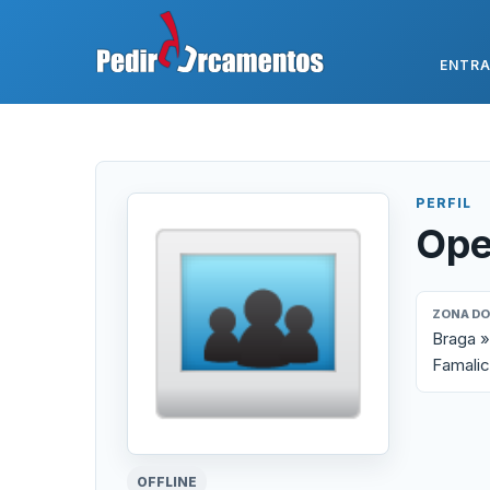
ENTR
PERFIL
Ope
ZONA DO
Braga »
Famali
OFFLINE