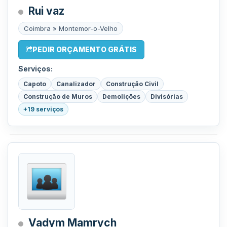
Rui vaz
Coimbra » Montemor-o-Velho
PEDIR ORÇAMENTO GRÁTIS
Serviços:
Capoto
Canalizador
Construção Civil
Construção de Muros
Demolições
Divisórias
+19 serviços
Vadym Mamrych